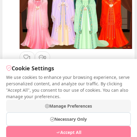
1
0
Cookie Settings
We use cookies to enhance your browsing experience, serve
1
2
3
Next
personalized content, and analyze our traffic. By clicking
"Accept All", you consent to our use of cookies. You can also
manage your preferences.
Manage Preferences
请
登录
以发表评论和分享作品。
Necessary Only
© 2026 iDressup.NET
|
Privacy Policy
|
Cookie Settings
|
Accept All
Free Online Todo List
|
Free Online Streak
|
Free Online Poll