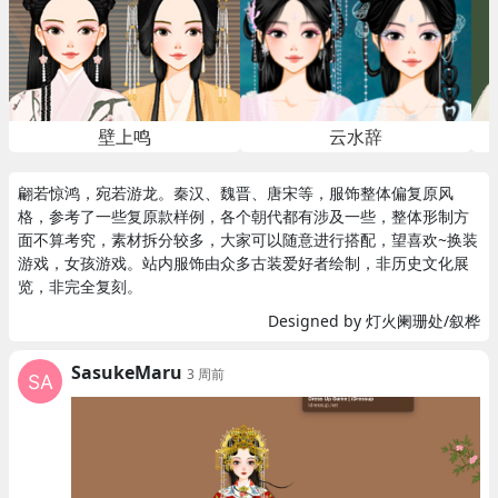
壁上鸣
云水辞
翩若惊鸿，宛若游龙。秦汉、魏晋、唐宋等，服饰整体偏复原风
格，参考了一些复原款样例，各个朝代都有涉及一些，整体形制方
面不算考究，素材拆分较多，大家可以随意进行搭配，望喜欢~换装
游戏，女孩游戏。站内服饰由众多古装爱好者绘制，非历史文化展
览，非完全复刻。
Designed by 灯火阑珊处/叙桦
SasukeMaru
3 周前