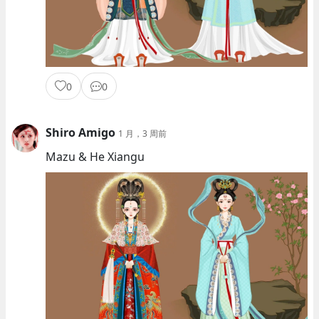
0
0
Shiro Amigo
1 月，3 周前
Mazu & He Xiangu