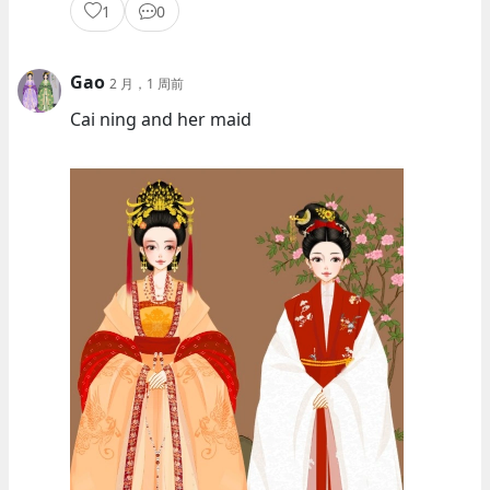
1
0
Gao
2 月，1 周前
Cai ning and her maid