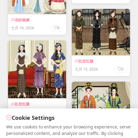
花妖狐媚
七月 16, 2026
0
乱世红颜
七月 15, 2026
0
乱世红颜
七月 15, 2026
0
Cookie Settings
We use cookies to enhance your browsing experience, serve
personalized content, and analyze our traffic. By clicking