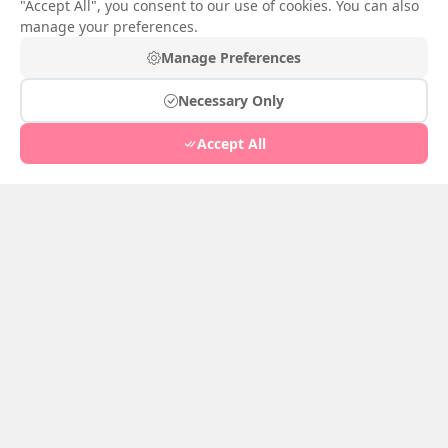
"Accept All", you consent to our use of cookies. You can also
manage your preferences.
芙蓉靥
Manage Preferences
七月 12, 2026
0
Necessary Only
Accept All
芙蓉靥
Jul 12, 2026
0
芙蓉靥
Jul 12, 2026
0
一枕槐安
Jul 11, 2026
0