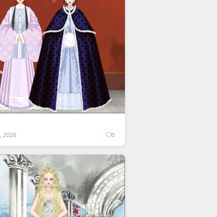
 2026
0