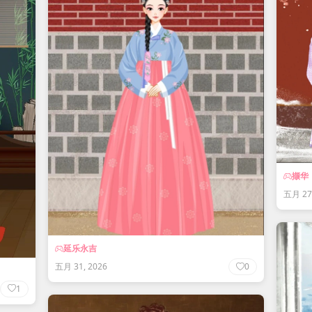
撷华
五月 27,
延乐永吉
五月 31, 2026
0
1