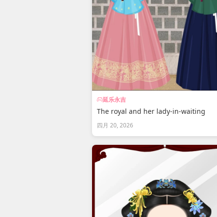
延乐永吉
The royal and her lady-in-waiting
四月 20, 2026