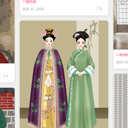
韶光曲
四月 25, 2026
2
欧洲
四月 25,
1