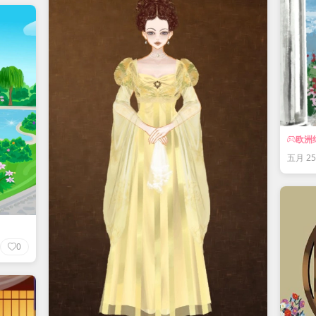
欧洲
五月 25,
0