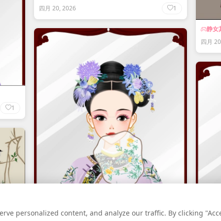
四月 20, 2026
1
静女
四月 20,
1
满庭芳-梳妆台
四月 20, 2026
1
e personalized content, and analyze our traffic. By clicking "Accep