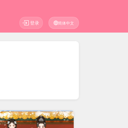
登录
简体中文