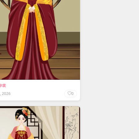
华裳
 2026
0