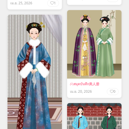
เม.ย. 25, 2026
1
สมุดบันทึก美人册
เม.ย. 20, 2026
0