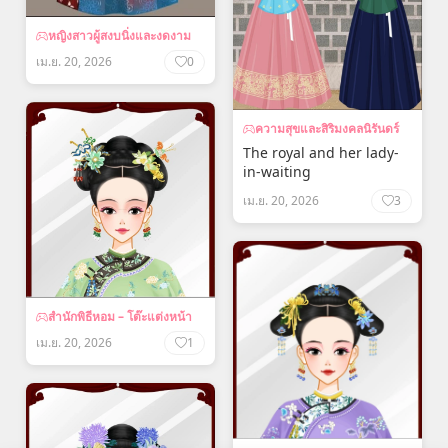
หญิงสาวผู้สงบนิ่งและงดงาม
เม.ย. 20, 2026
0
ความสุขและสิริมงคลนิรันดร์
The royal and her lady-
in-waiting
เม.ย. 20, 2026
3
สำนักพิธีหอม – โต๊ะแต่งหน้า
เม.ย. 20, 2026
1