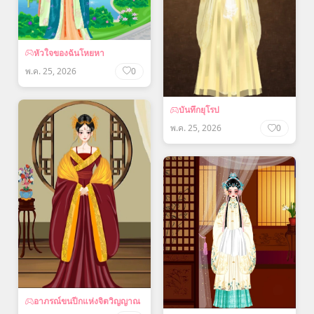
หัวใจของฉันโหยหา
พ.ค. 25, 2026
0
บันทึกยุโรป
พ.ค. 25, 2026
0
อาภรณ์ขนปีกแห่งจิตวิญญาณ