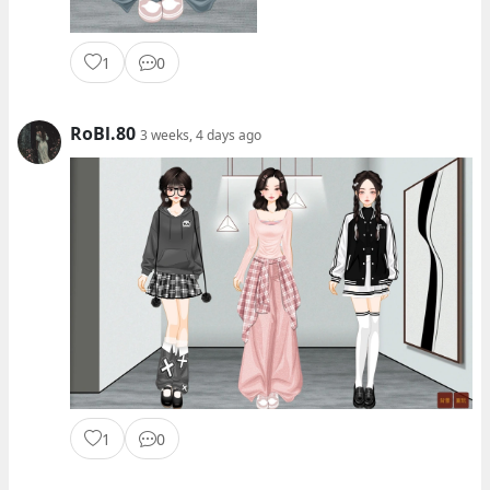
1
0
RoBl.80
3 weeks, 4 days ago
1
0