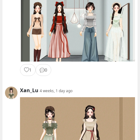
1
0
Xan_Lu
4 weeks, 1 day ago