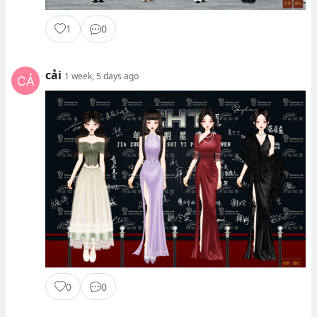
1
0
cải
1 week, 5 days ago
0
0