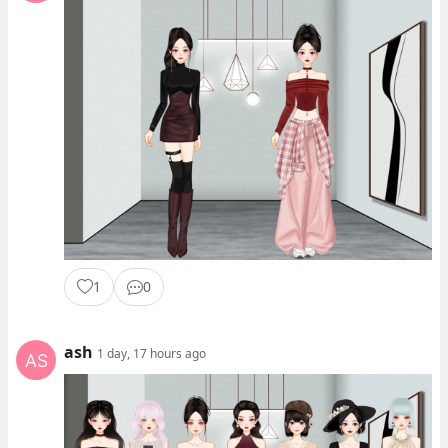
1
0
ash
1 day, 17 hours ago