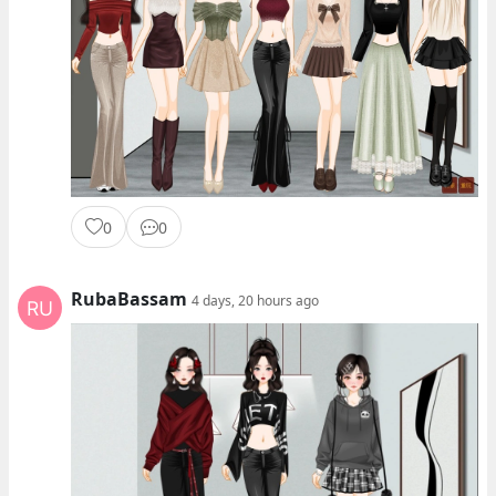
0
0
RubaBassam
4 days, 20 hours ago