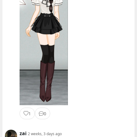
1
0
zai
2 weeks, 3 days ago