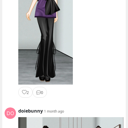
2
0
doiebunny
1 month ago