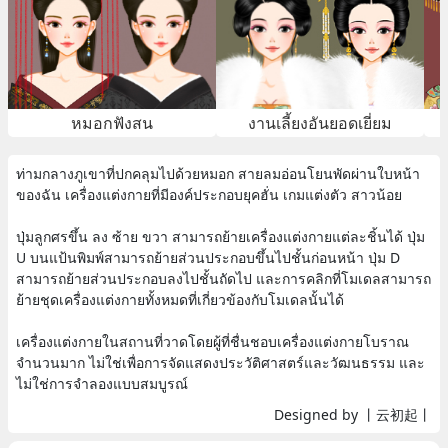
หมอกฟังสน
งานเลี้ยงอันยอดเยี่ยม
ท่ามกลางภูเขาที่ปกคลุมไปด้วยหมอก สายลมอ่อนโยนพัดผ่านใบหน้า
ของฉัน เครื่องแต่งกายที่มีองค์ประกอบยุคฮั่น เกมแต่งตัว สาวน้อย
ปุ่มลูกศรขึ้น ลง ซ้าย ขวา สามารถย้ายเครื่องแต่งกายแต่ละชิ้นได้ ปุ่ม
U บนแป้นพิมพ์สามารถย้ายส่วนประกอบขึ้นไปชั้นก่อนหน้า ปุ่ม D
สามารถย้ายส่วนประกอบลงไปชั้นถัดไป และการคลิกที่โมเดลสามารถ
ย้ายชุดเครื่องแต่งกายทั้งหมดที่เกี่ยวข้องกับโมเดลนั้นได้
เครื่องแต่งกายในสถานที่วาดโดยผู้ที่ชื่นชอบเครื่องแต่งกายโบราณ
จำนวนมาก ไม่ใช่เพื่อการจัดแสดงประวัติศาสตร์และวัฒนธรรม และ
ไม่ใช่การจำลองแบบสมบูรณ์
Designed by 丨云初起丨