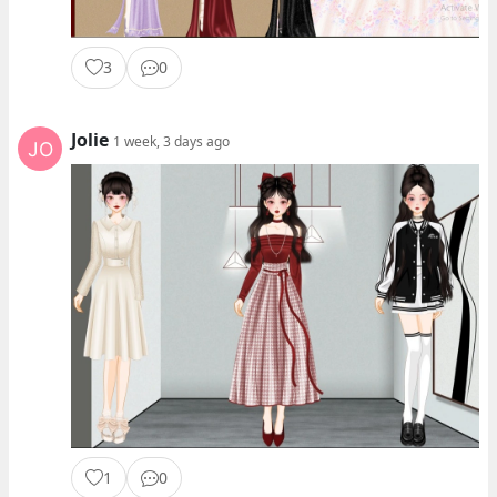
3
0
Jolie
1 week, 3 days ago
1
0