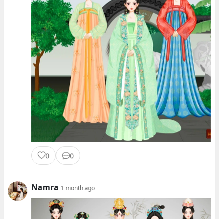
0
0
Namra
1 month ago