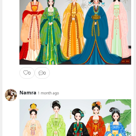
0
0
Namra
1 month ago