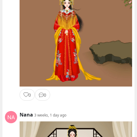
0
0
Nana
3 weeks, 1 day ago