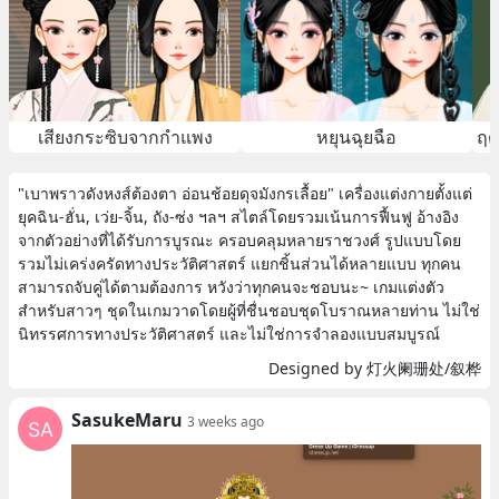
เสียงกระซิบจากกำแพง
หยุนฉุยฉือ
"เบาพราวดังหงส์ต้องตา อ่อนช้อยดุจมังกรเลื้อย" เครื่องแต่งกายตั้งแต่
ยุคฉิน-ฮั่น, เว่ย-จิ้น, ถัง-ซ่ง ฯลฯ สไตล์โดยรวมเน้นการฟื้นฟู อ้างอิง
จากตัวอย่างที่ได้รับการบูรณะ ครอบคลุมหลายราชวงศ์ รูปแบบโดย
รวมไม่เคร่งครัดทางประวัติศาสตร์ แยกชิ้นส่วนได้หลายแบบ ทุกคน
สามารถจับคู่ได้ตามต้องการ หวังว่าทุกคนจะชอบนะ~ เกมแต่งตัว
สำหรับสาวๆ ชุดในเกมวาดโดยผู้ที่ชื่นชอบชุดโบราณหลายท่าน ไม่ใช่
นิทรรศการทางประวัติศาสตร์ และไม่ใช่การจำลองแบบสมบูรณ์
Designed by 灯火阑珊处/叙桦
SasukeMaru
3 weeks ago