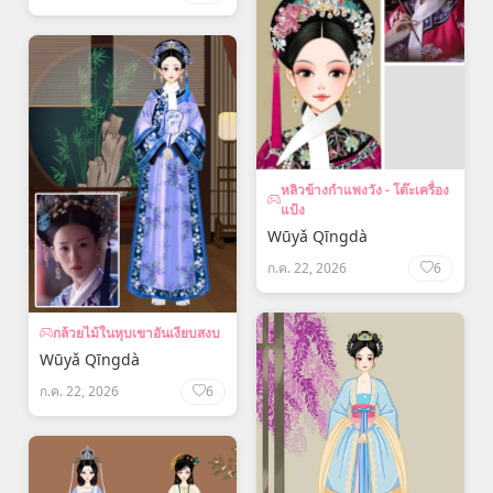
หลิวข้างกำแพงวัง - โต๊ะเครื่อง
แป้ง
Wūyǎ Qīngdà
ก.ค. 22, 2026
6
กล้วยไม้ในหุบเขาอันเงียบสงบ
Wūyǎ Qīngdà
ก.ค. 22, 2026
6