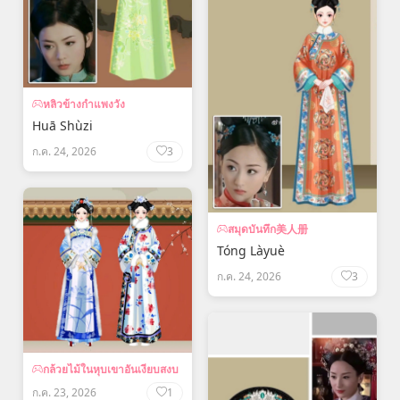
หลิวข้างกำแพงวัง
Huā Shùzi
ก.ค. 24, 2026
3
สมุดบันทึก美人册
Tóng Làyuè
ก.ค. 24, 2026
3
กล้วยไม้ในหุบเขาอันเงียบสงบ
ก.ค. 23, 2026
1