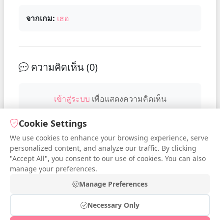
จากเกม:
เธอ
ความคิดเห็น (
0
)
เข้าสู่ระบบ
เพื่อแสดงความคิดเห็น
Cookie Settings
We use cookies to enhance your browsing experience, serve
No comments yet. Be the first to
personalized content, and analyze our traffic. By clicking
comment!
"Accept All", you consent to our use of cookies. You can also
manage your preferences.
Manage Preferences
Necessary Only
© 2026 iDressup.NET
|
Privacy Policy
|
Cookie Settings
|