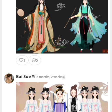
1
0
Bai Sue Yi
6 months, 2 weeks前