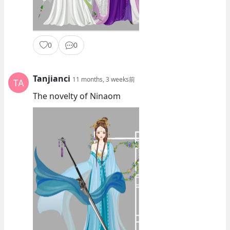
0
0
Tanjianci
11 months, 3 weeks前
The novelty of Ninaom