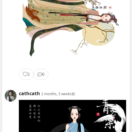
2
0
cathcath
2 months, 3 weeks前