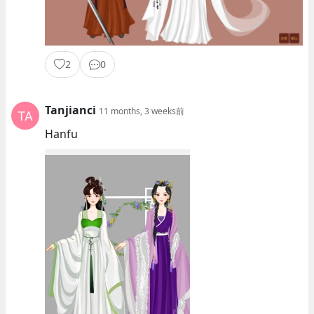
2
0
Tanjianci
11 months, 3 weeks前
Hanfu