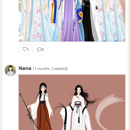
1
0
Nana
11 months, 2 weeks前