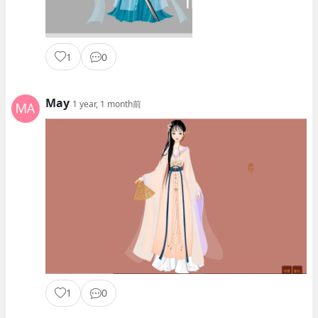
1
0
May
1 year, 1 month前
1
0