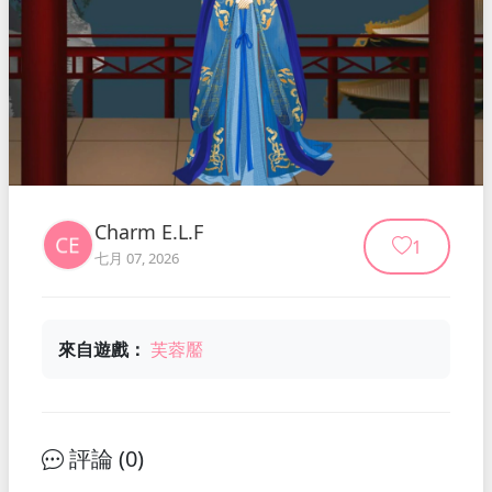
Charm E.L.F
1
七月 07, 2026
來自遊戲：
芙蓉靨
評論 (
0
)