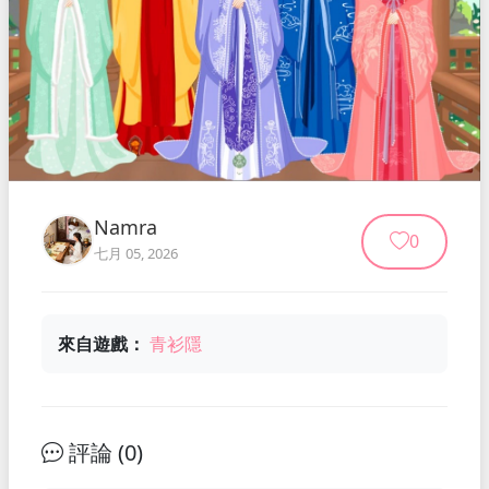
Namra
0
七月 05, 2026
來自遊戲：
青衫隱
評論 (
0
)