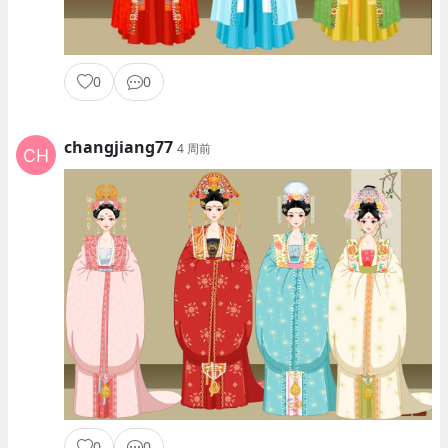
0
0
changjiang77
4 周前
0
0