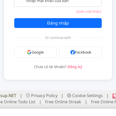
Quên mật khẩu?
Đăng nhập
Or continue with
Google
Facebook
Chưa có tài khoản?
Đăng ký
ssup.NET
|
Privacy Policy
|
Cookie Settings
|
ee Online Todo List
|
Free Online Streak
|
Free Online P