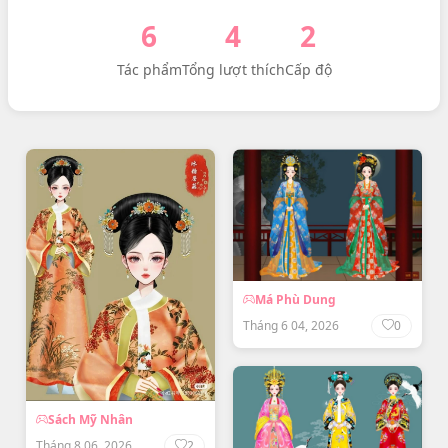
6
4
2
Tác phẩm
Tổng lượt thích
Cấp độ
Má Phù Dung
Tháng 6 04, 2026
0
Sách Mỹ Nhân
Tháng 8 06, 2026
2