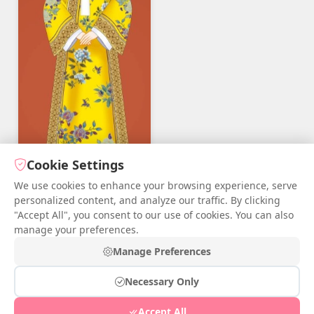
Cookie Settings
We use cookies to enhance your browsing experience, serve
personalized content, and analyze our traffic. By clicking
"Accept All", you consent to our use of cookies. You can also
manage your preferences.
Phù Thanh Mộng
Manage Preferences
Tháng 5 06, 2026
0
Necessary Only
© 2026 iDressup.NET
|
Privacy Policy
|
Cookie Settings
|
Accept All