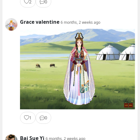
2
0
Grace valentine
6 months, 2 weeks ago
1
0
Bai Sue Yi
6 months, 2 weeks ago