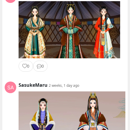
0
0
SasukeMaru
2 weeks, 1 day ago