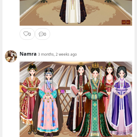
0
0
Namra
3 months, 2 weeks ago