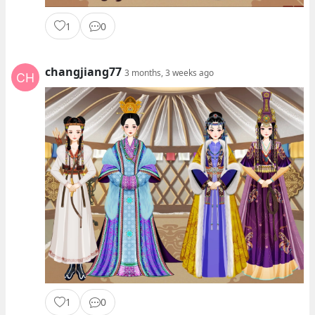
1
0
changjiang77
3 months, 3 weeks ago
1
0