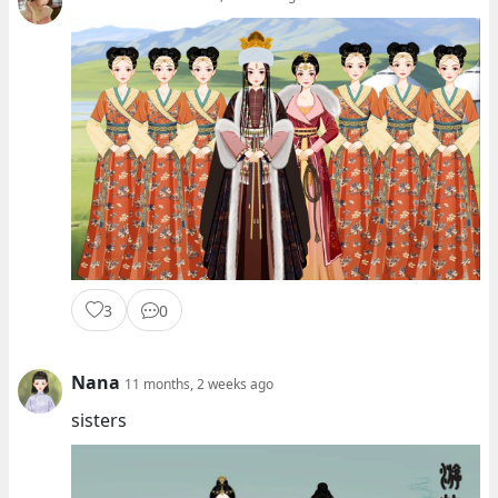
3
0
Nana
11 months, 2 weeks ago
sisters