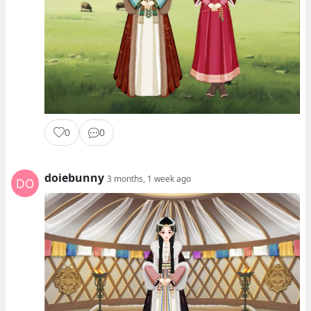
0
0
doiebunny
3 months, 1 week ago