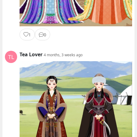
1
0
Tea Lover
4 months, 3 weeks ago