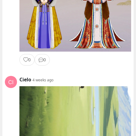
0
0
Cielo
4 weeks ago