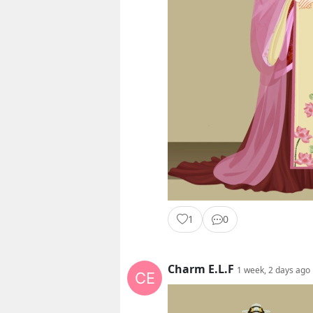
1
0
Charm E.L.F
1 week, 2 days ago