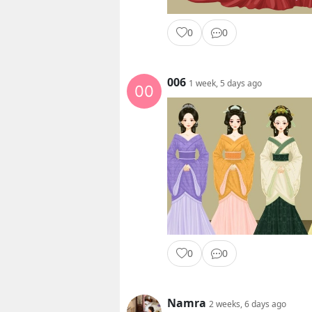
0
0
006
1 week, 5 days ago
0
0
Namra
2 weeks, 6 days ago