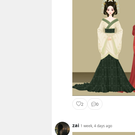
2
0
zai
1 week, 4 days ago