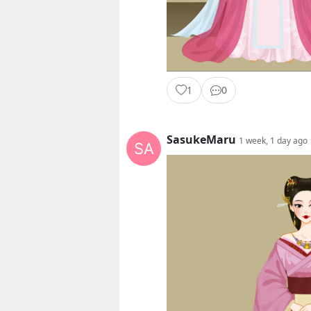
1
0
SasukeMaru
1 week, 1 day ago