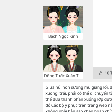
Bạch Ngọc Kinh
10
T
Đồng Tước Xuân Thâm
Giữa núi non sương mù giăng lối, d
xuống, trái, phải có thể di chuyển
thể đưa thành phần xuống lớp dưới
đó.Các bộ y phục trên trang web n
không phải bản sao chép hoàn chỉ