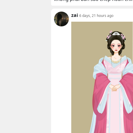
zai
6 days, 21 hours ago