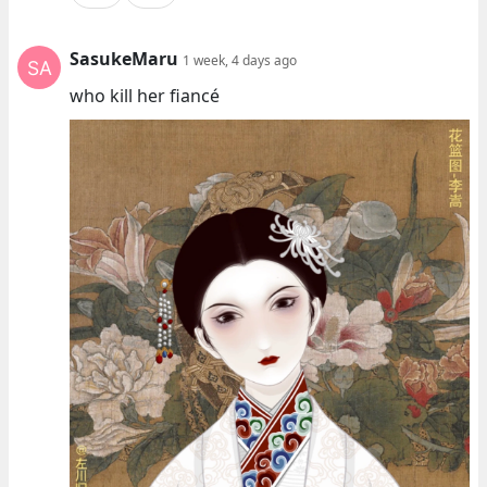
SasukeMaru
1 week, 4 days ago
who kill her fiancé