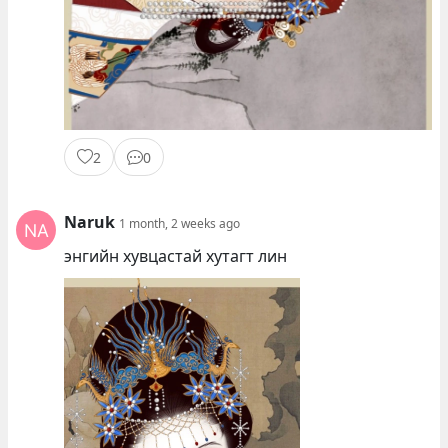
2
0
Naruk
1 month, 2 weeks ago
энгийн хувцастай хутагт лин