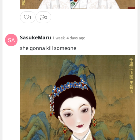
1
0
SasukeMaru
1 week, 4 days ago
she gonna kill someone