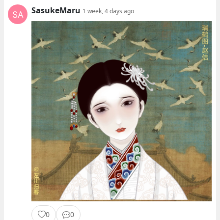
SasukeMaru
1 week, 4 days ago
0
0