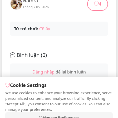
Namra
4
Tháng 7 05, 2026
Từ trò chơi:
Cô ấy
Bình luận (
0
)
Đăng nhập
để lại bình luận
Cookie Settings
We use cookies to enhance your browsing experience, serve
No comments yet. Be the first to
personalized content, and analyze our traffic. By clicking
comment!
"Accept All", you consent to our use of cookies. You can also
manage your preferences.
Manage Preferences