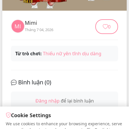
Mimi
0
Tháng 7 04, 2026
Từ trò chơi:
Thiếu nữ yên tĩnh dịu dàng
Bình luận (
0
)
Đăng nhập
để lại bình luận
Cookie Settings
We use cookies to enhance your browsing experience, serve
No comments yet. Be the first to