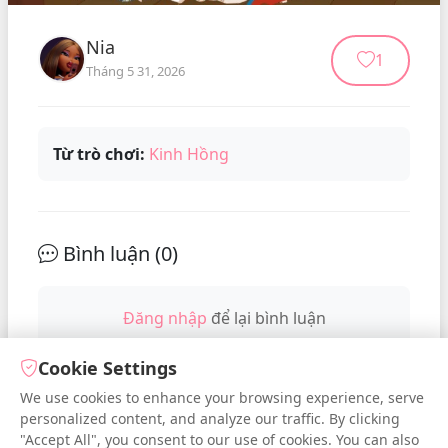
Nia
1
Tháng 5 31, 2026
Từ trò chơi:
Kinh Hồng
Bình luận (
0
)
Đăng nhập
để lại bình luận
Cookie Settings
We use cookies to enhance your browsing experience, serve
No comments yet. Be the first to
personalized content, and analyze our traffic. By clicking
comment!
"Accept All", you consent to our use of cookies. You can also