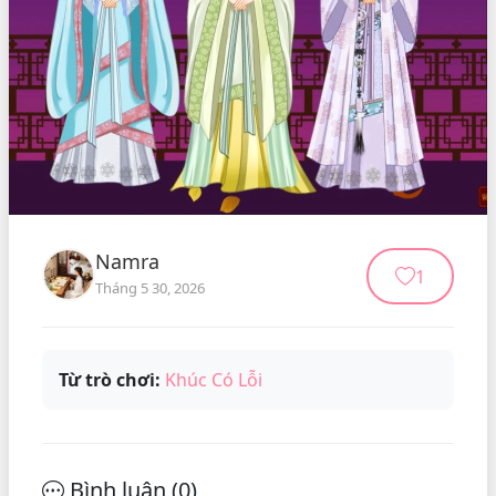
Namra
1
Tháng 5 30, 2026
Từ trò chơi:
Khúc Có Lỗi
Bình luận (
0
)