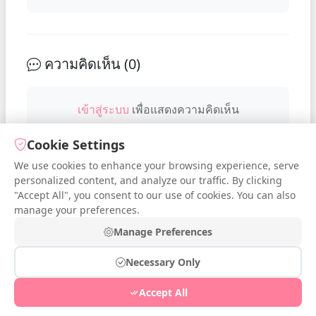
ความคิดเห็น (
0
)
เข้าสู่ระบบ
เพื่อแสดงความคิดเห็น
Cookie Settings
We use cookies to enhance your browsing experience, serve
No comments yet. Be the first to
personalized content, and analyze our traffic. By clicking
comment!
"Accept All", you consent to our use of cookies. You can also
manage your preferences.
Manage Preferences
Necessary Only
© 2026 iDressup.NET
|
Privacy Policy
|
Cookie Settings
|
Accept All
Free Online Todo List
|
Free Online Streak
|
Free Online Poll