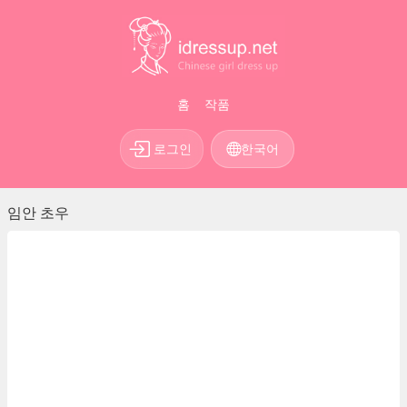
홈
작품
로그인
한국어
임안 초우