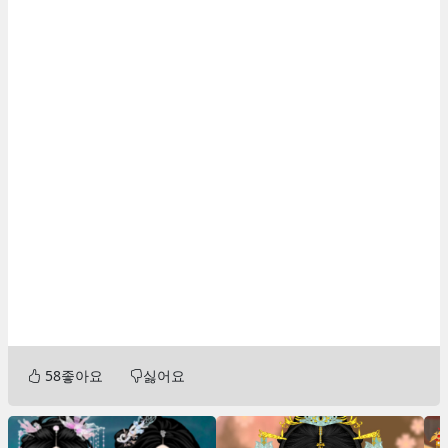
58
좋아요
싫어요