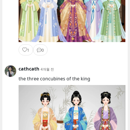
1
0
cathcath
4개월 전
the three concubines of the king