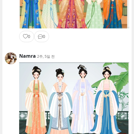
0
0
Namra
2주, 5일 전