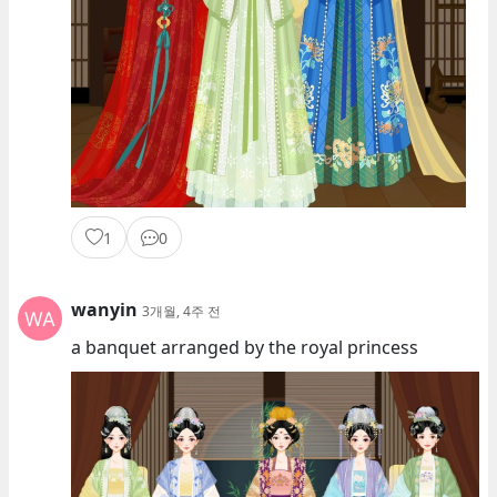
1
0
wanyin
3개월, 4주 전
a banquet arranged by the royal princess