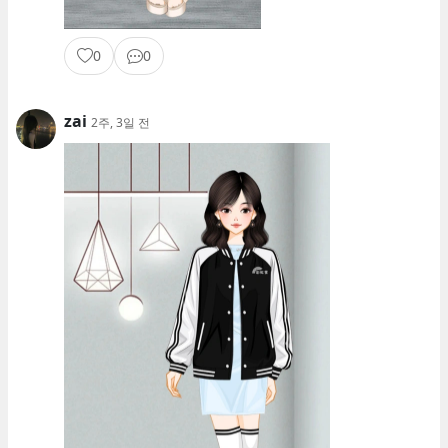
0
0
zai
2주, 3일 전