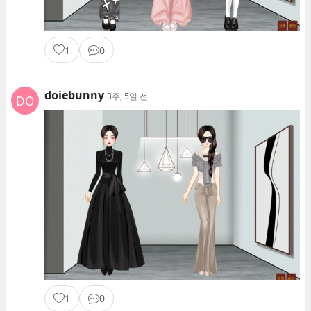
1
0
doiebunny
3주, 5일 전
1
0