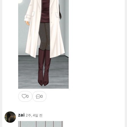
0
0
zai
2주, 4일 전