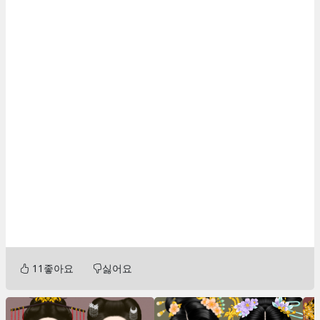
11
좋아요
싫어요