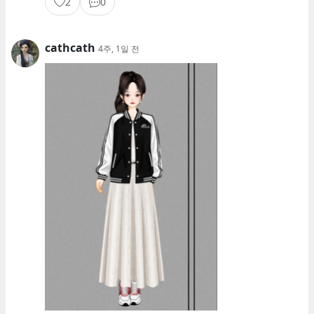
2
0
cathcath
4주, 1일 전