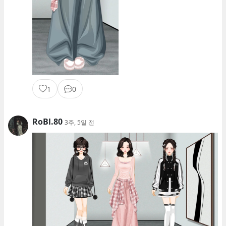
1
0
RoBl.80
3주, 5일 전