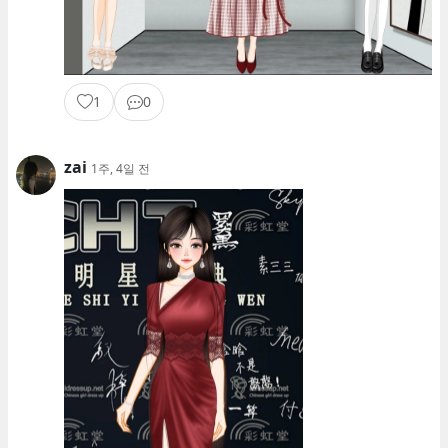
1
0
zai
1주, 4일 전