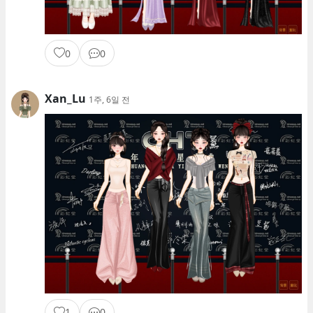
0
0
Xan_Lu
1주, 6일 전
1
0