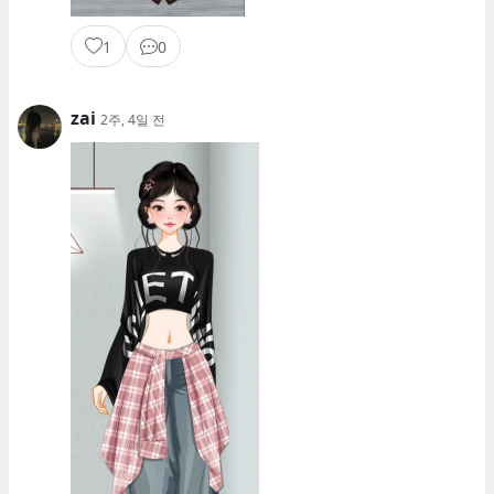
1
0
zai
2주, 4일 전