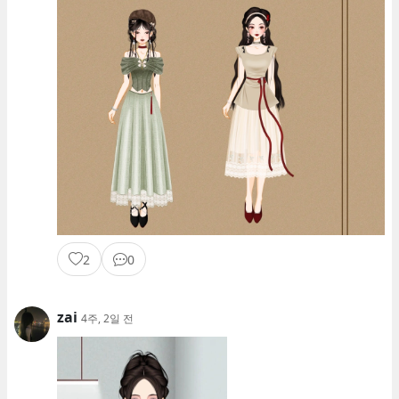
2
0
zai
4주, 2일 전