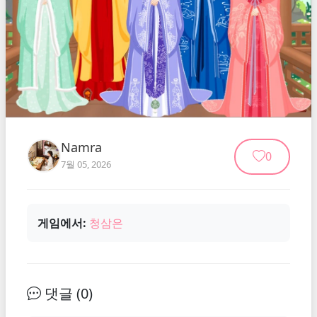
Namra
0
7월 05, 2026
게임에서:
청삼은
댓글 (
0
)