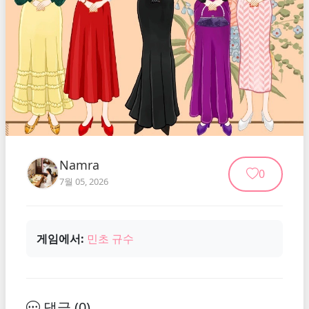
Namra
0
7월 05, 2026
게임에서:
민초 규수
댓글 (
0
)