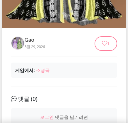
Gao
1
5월 29, 2026
게임에서:
소광곡
댓글 (
0
)
로그인
댓글을 남기려면