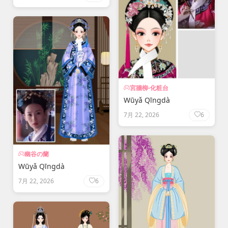
宮牆柳-化粧台
Wūyǎ Qīngdà
7月 22, 2026
6
幽谷の蘭
Wūyǎ Qīngdà
7月 22, 2026
6