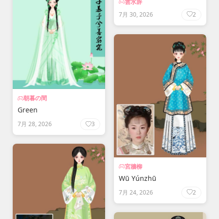
雲水辞
7月 30, 2026
2
朝暮の間
Green
7月 28, 2026
3
宮牆柳
Wū Yúnzhū
7月 24, 2026
2