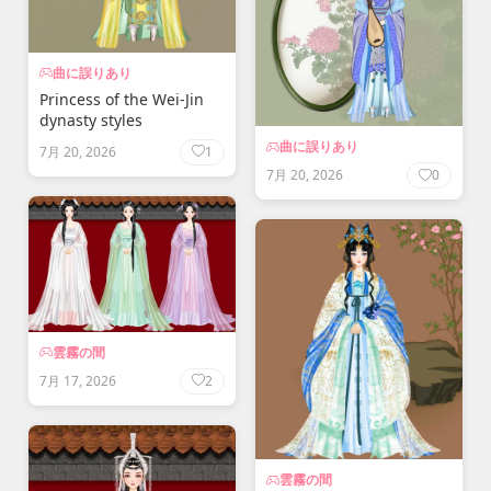
曲に誤りあり
Princess of the Wei-Jin
dynasty styles
曲に誤りあり
7月 20, 2026
1
7月 20, 2026
0
雲霧の間
7月 17, 2026
2
雲霧の間