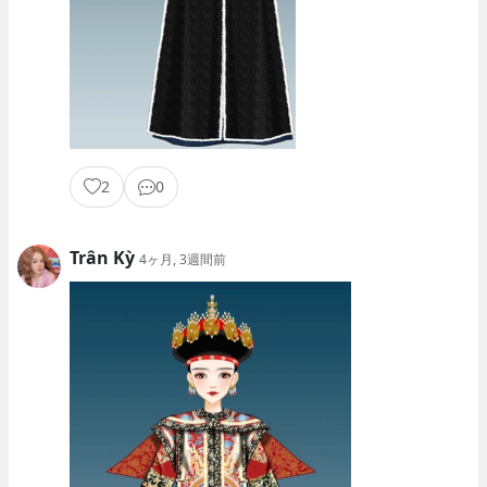
2
0
Trân Kỳ
4ヶ月, 3週間前