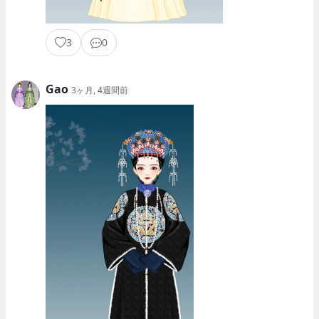
3
0
Gao
3ヶ月, 4週間前