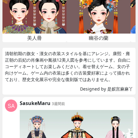
美人冊
幽谷の蘭
清朝初期の旗女・漢女の衣装スタイルを基にアレンジ。康熙・雍
正朝の后妃の肖像画や胤禛12美人図を参考にしています。自由に
コーディネートしてお楽しみください。着せ替えゲーム、女の子
向けゲーム。ゲーム内の衣装は多くの古装愛好家によって描かれ
ており、歴史文化展示や完全な復刻版ではありません。
Designed by 是嫔宫麻麻丫
SasukeMaru
3週間前