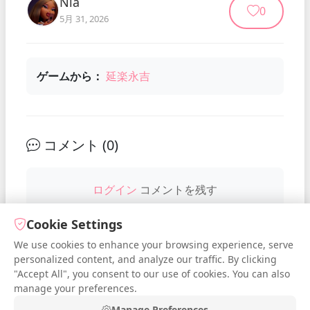
Nia
0
5月 31, 2026
ゲームから：
延楽永吉
コメント (
0
)
ログイン
コメントを残す
Cookie Settings
We use cookies to enhance your browsing experience, serve
No comments yet. Be the first to
personalized content, and analyze our traffic. By clicking
comment!
"Accept All", you consent to our use of cookies. You can also
manage your preferences.
Manage Preferences