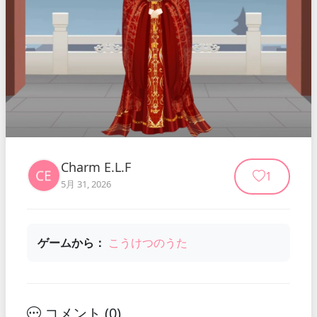
Charm E.L.F
1
5月 31, 2026
ゲームから：
こうけつのうた
コメント (
0
)