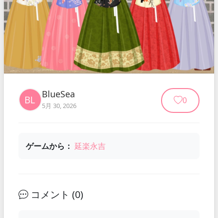
BlueSea
0
5月 30, 2026
ゲームから：
延楽永吉
コメント (
0
)