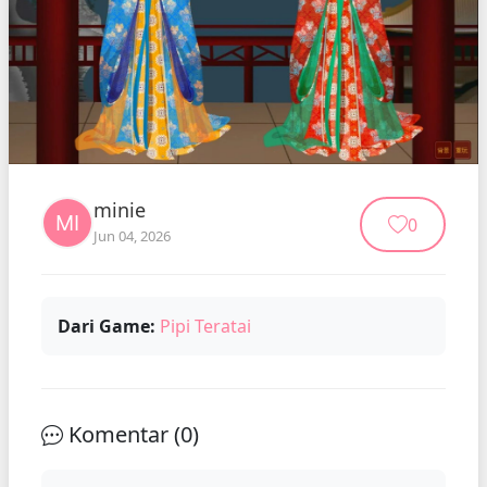
minie
0
Jun 04, 2026
Dari Game:
Pipi Teratai
Komentar (
0
)