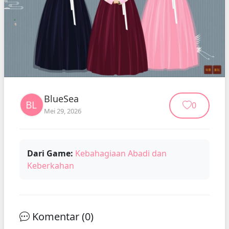
BlueSea
0
Mei 29, 2026
Dari Game:
Kebahagiaan Abadi dan
Keberkahan
Komentar (
0
)